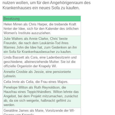
nutzen wollen, um für den Angehörigenraum des
Krankenhauses ein neues Sofa zu kaufen.
Besetzung
Helen Mirren als Chris Harper, die treibende Kraft
hinter der Idee, sich für den Kalender des örtlichen
Women's Institute auszuziehen.
Julie Walters als Annie Clarke, Chris' beste
Freundin, die nach dem Leukämie-Tod ihres
Mannes John die Idee hat, zum Gedenken an ihn
ein Sofa für Krankenhausbesucher zu kaufen.
Linda Bassett als Cora, eine Ladenbesitzerin und
geschiedene, alleinerziehende Mutter. Sie ist die
offizielle Organistin der Knapely WI.
Annette Crosbie als Jessie, eine pensionierte
Lehrerin.
Celia Imrie als Celia, die Frau eines Majors.
Penelope Wilton als Ruth Reynoldson, die
Hausfrau eines Teppichhändlers. Wilton lehnte das
Angebot, bei dem Projekt mitzumachen, zunächst
ab, da sie sich weigerte, halbnackt gefilmt zu
werden.
Geraldine James als Marie, Vorsitzende der WI-
Gruppe von Knapely.