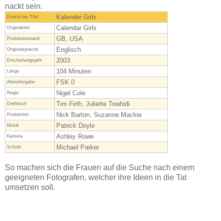
nackt sein.
Kalender Girls
Deutscher Titel
Calendar Girls
Originaltitel
GB, USA
Produktionsland
Englisch
Originalsprache
2003
Erscheinungsjahr
104 Minuten
Länge
FSK 0
Altersfreigabe
Nigel Cole
Regie
Tim Firth, Juliette Towhidi
Drehbuch
Nick Barton, Suzanne Mackie
Produktion
Patrick Doyle
Musik
Ashley Rowe
Kamera
Michael Parker
Schnitt
So machen sich die Frauen auf die Suche nach einem
geeigneten Fotografen, welcher ihre Ideen in die Tat
umsetzen soll.