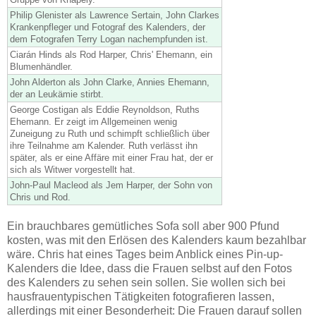
Philip Glenister als Lawrence Sertain, John Clarkes
Krankenpfleger und Fotograf des Kalenders, der
dem Fotografen Terry Logan nachempfunden ist.
Ciarán Hinds als Rod Harper, Chris' Ehemann, ein
Blumenhändler.
John Alderton als John Clarke, Annies Ehemann,
der an Leukämie stirbt.
George Costigan als Eddie Reynoldson, Ruths
Ehemann. Er zeigt im Allgemeinen wenig
Zuneigung zu Ruth und schimpft schließlich über
ihre Teilnahme am Kalender. Ruth verlässt ihn
später, als er eine Affäre mit einer Frau hat, der er
sich als Witwer vorgestellt hat.
John-Paul Macleod als Jem Harper, der Sohn von
Chris und Rod.
Ein brauchbares gemütliches Sofa soll aber 900 Pfund
kosten, was mit den Erlösen des Kalenders kaum bezahlbar
wäre. Chris hat eines Tages beim Anblick eines Pin-up-
Kalenders die Idee, dass die Frauen selbst auf den Fotos
des Kalenders zu sehen sein sollen. Sie wollen sich bei
hausfrauentypischen Tätigkeiten fotografieren lassen,
allerdings mit einer Besonderheit: Die Frauen darauf sollen