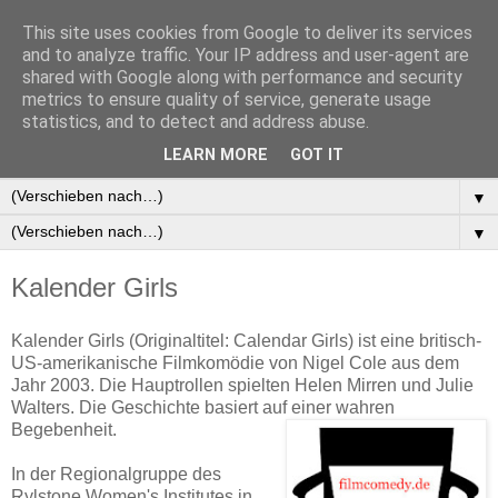
This site uses cookies from Google to deliver its services
and to analyze traffic. Your IP address and user-agent are
shared with Google along with performance and security
metrics to ensure quality of service, generate usage
statistics, and to detect and address abuse.
▼
LEARN MORE
GOT IT
▼
▼
▼
Kalender Girls
Kalender Girls (Originaltitel: Calendar Girls) ist eine britisch-
US-amerikanische Filmkomödie von Nigel Cole aus dem
Jahr 2003. Die Hauptrollen spielten Helen Mirren und Julie
Walters. Die Geschichte basiert auf einer wahren
Begebenheit.
In der Regionalgruppe des
Rylstone Women's Institutes in