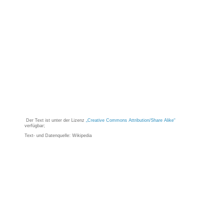
Der Text ist unter der Lizenz
„Creative Commons Attribution/Share Alike“
verfügbar;
Text- und Datenquelle: Wikipedia