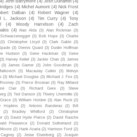
4)
John Barrymore
(4)
Josh Duhamel
(4)
Bridges
(4)
Michel Aumont
(4)
Nick Frost
obert Dalban
(4)
Robert Wagner
(4)
l L. Jackson
(4)
Tim Curry
(4)
Tony
l
(4)
Woody Harrelson
(4)
Zach
nakis
(4)
Alan Alda
(3)
Alan Rickman
(3)
 Schwarzenegger
(3)
Bob Hope
(3)
Charlie
(3)
Christopher Lloyd
(3)
Clark Gable
(3)
Spade
(3)
Dennis Quaid
(3)
Dustin Hoffman
nie Hudson
(3)
Gene Hackman
(3)
Gene
(3)
Harvey Keitel
(3)
Jackie Chan
(3)
James
(3)
James Garner
(3)
John Goodman
(3)
alkovich
(3)
Macaulay Culkin
(3)
Melvyn
s
(3)
Michael Douglas
(3)
Michael J. Fox
(3)
 Rooney
(3)
Pierce Brosnan
(3)
Ray Milland
né Clair
(3)
Richard Gere
(3)
Steve
berg
(3)
Ted Danson
(3)
Thierry Lhermitte
(3)
 Grace
(3)
William Holden
(3)
Alan Ruck
(2)
y Hopkins
(2)
Antonio Banderas
(2)
Bill
(2)
Bradley Whitford
(2)
Christopher
er
(2)
David Hyde Pierce
(2)
David Rasche
ald Pleasence
(2)
Donald Sutherland
(2)
 Moore
(2)
Hank Azaria
(2)
Harrison Ford
(2)
 Cagney
(2)
Jesse Eisenberg
(2)
Joaquin