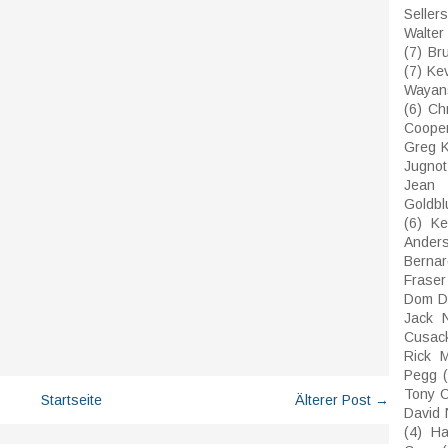
Sellers
Walter
(7)
Bru
(7)
Ke
Wayan
(6)
Ch
Coope
Greg K
Jugnot
Jean 
Goldb
(6)
Ke
Ander
Bernar
Fraser
Dom D
Jack N
Cusac
Rick M
Pegg
Tony C
Startseite
Älterer Post →
David 
(4)
Ha