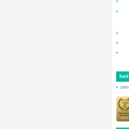
Sei
John