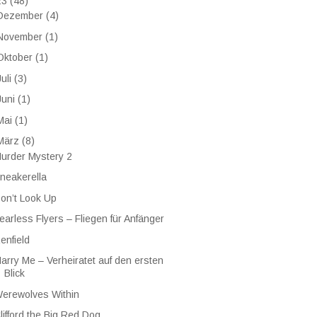
23
(48)
Dezember
(4)
November
(1)
Oktober
(1)
Juli
(3)
Juni
(1)
Mai
(1)
März
(8)
urder Mystery 2
neakerella
on’t Look Up
earless Flyers – Fliegen für Anfänger
enfield
arry Me – Verheiratet auf den ersten
Blick
erewolves Within
lifford the Big Red Dog