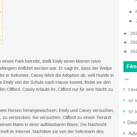
,
►
►
►
20
y
►
20
►
20
n einem Park betreibt, stellt Emily einen kleinen roten
Film
fängern entführt worden war. Er sagt ihr, dass der Welpe
ebe er bekommt. Casey lehnt die Adoption ab, weil Hunde in
👀
ls Emily von der Schule nach Hause kommt, findet sie den
 Clifford. Casey erlaubt ihr, Clifford nur für eine Nacht zu
Film
SF Ac
einem Riesen herangewachsen. Emily und Casey versuchen,
SF A
 zu verstecken. Sie versuchen, Clifford zu einem Tierarzt
Deut
t einem Mann in einer aufblasbaren Blase. Die Nachricht
chnell im Internet. Nachdem sie von der Sekretärin des
Adve