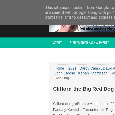
SITCOMSERIEN.DE
DRAMEDY-SERIEN.DE
S
This site uses cookies from Google to d
are shared with Google along with perf
statistics, and to detect and address 
START
FILMKOMÖDIEN NACH ALPHABET
FILMCOMEDY AWARD
IMPRESSUM
Home
»
2021
,
Darby Camp
,
David A
John Cleese
,
Kenan Thompson
,
Ro
Red Dog
Clifford the Big Red Dog
Clifford der große rote Hund ist ein 20
Fantasy-Komödie Film unter der Regi