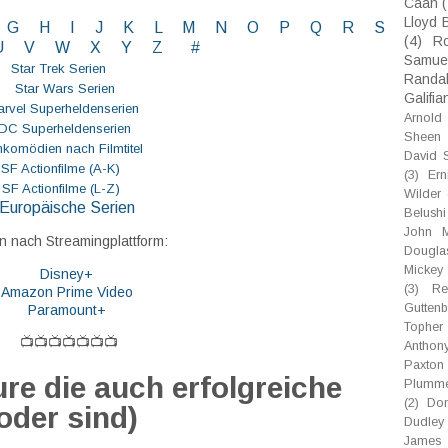
Caan
(
Lloyd 
G
H
I J
K
L
M
N
O
P Q
R
S
(4)
R
U V
W X Y
Z
#
Samue
Star Trek Serien
Randal
Star Wars Serien
Galifia
rvel Superheldenserien
Arnold
DC
Superheldenserien
Sheen
mkomödien nach Filmtitel
David 
SF Actionfilme (A-K)
(3)
Er
SF Actionfilme (L-Z)
Wilder
Europäische Serien
Belushi
John M
n nach Streamingplattform:
Dougla
Mickey
Disney+
(3)
Re
Amazon Prime Video
Gutten
Paramount+
Topher
📺📺📺📺📺📺📺
Anthon
Paxton
re die auch erfolgreiche
Plumm
(2)
Don
oder sind)
Dudley
James