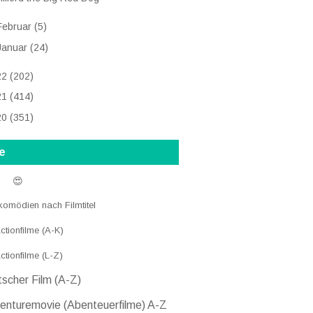
Februar
(5)
Januar
(24)
22
(202)
21
(414)
20
(351)
e
 😍
komödien nach Filmtitel
tionfilme (A-K)
ctionfilme (L-Z)
scher Film (A-Z)
nturemovie (Abenteuerfilme) A-Z