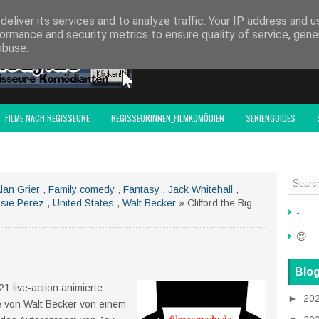
F-ACTIONFILM.DE
eliver its services and to analyze traffic. Your IP address and 
ormance and security metrics to ensure quality of service, gen
abuse.
FILME NACH REGISSEURE
REGISSEURINNEN_FILMKOMÖDIEN
SERIENGUIDES
lan Grier
,
Family comedy
,
Fantasy
,
Jack Whitehall
,
sie Perez
,
United States
,
Walt Becker
» Clifford the Big
-
😍
Blog
21 live-action animierte
►
20
e von Walt Becker von einem