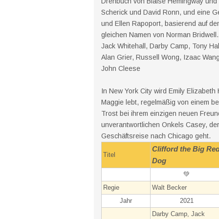
Drehbuch von Blaise Hemingway und 
Scherick und David Ronn, und eine G
und Ellen Rapoport, basierend auf de
gleichen Namen von Norman Bridwell. 
Jack Whitehall, Darby Camp, Tony Hale
Alan Grier, Russell Wong, Izaac Wa
John Cleese
In New York City wird Emily Elizabeth 
Maggie lebt, regelmäßig von einem b
Trost bei ihrem einzigen neuen Freun
unverantwortlichen Onkels Casey, der
Geschäftsreise nach Chicago geht.
Clifford the Big Re
Titel
Dog
💚
Regie
Walt Becker
Jahr
2021
Darby Camp, Jack