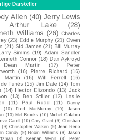
tige Darsteller
dy Allen
(40)
Jerry Lewis
Arthur Lake
(28)
neth Williams
(26)
Charles
rey
(23)
Eddie Murphy
(21)
Owen
n
(21)
Sid James
(21)
Bill Murray
Larry Simms
(19)
Adam Sandler
Kenneth Connor
(18)
Dan Aykroyd
Dean Martin
(17)
Peter
rworth
(16)
Pierre Richard
(16)
e Martin
(16)
Will Ferrell
(16)
 de Funès
(15)
Jim Dale
(14)
Tom
s
(14)
Hector Elizondo
(13)
Jack
on
(13)
Ben Stiller
(12)
Leslie
en
(11)
Paul Rudd
(11)
Danny
(10)
Fred MacMurray
(10)
Jason
an
(10)
Mel Brooks
(10)
Michel Galabru
eve Carell
(10)
Cary Grant
(9)
Christian
(9)
Christopher Walken
(9)
Jean Reno
hn Candy
(9)
Robin Williams
(9)
Jason
rtzman
(8)
Keenan Wynn
(8)
Peter