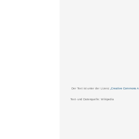
Der Text ist unter der Lizenz
„Creative Commons Att
Text- und Datenquelle: Wikipedia