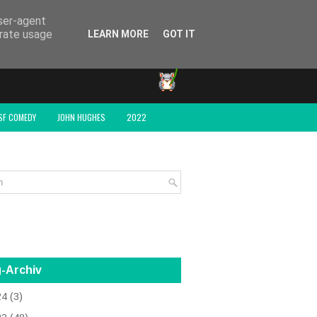
user-agent
erate usage
LEARN MORE
GOT IT
SF COMEDY
JOHN HUGHES
2022
-Archiv
24
(3)