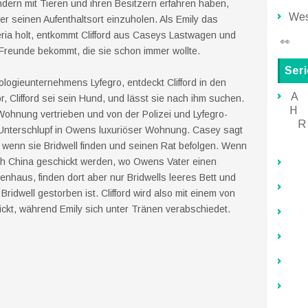
ndern mit Tieren und ihren Besitzern erfahren haben,
Wes
r seinen Aufenthaltsort einzuholen. Als Emily das
teria holt, entkommt Clifford aus Caseys Lastwagen und
👀
 Freunde bekommt, die sie schon immer wollte.
Ser
logieunternehmens Lyfegro, entdeckt Clifford in den
A
or, Clifford sei sein Hund, und lässt sie nach ihm suchen.
H
ohnung vertrieben und von der Polizei und Lyfegro-
R
Unterschlupf in Owens luxuriöser Wohnung. Casey sagt
n, wenn sie Bridwell finden und seinen Rat befolgen. Wenn
nach China geschickt werden, wo Owens Vater einen
enhaus, finden dort aber nur Bridwells leeres Bett und
Bridwell gestorben ist. Clifford wird also mit einem von
ckt, während Emily sich unter Tränen verabschiedet.