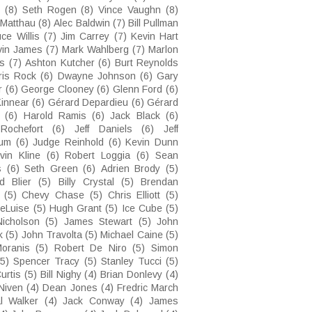
(8)
Seth Rogen
(8)
Vince Vaughn
(8)
 Matthau
(8)
Alec Baldwin
(7)
Bill Pullman
ce Willis
(7)
Jim Carrey
(7)
Kevin Hart
vin James
(7)
Mark Wahlberg
(7)
Marlon
s
(7)
Ashton Kutcher
(6)
Burt Reynolds
ris Rock
(6)
Dwayne Johnson
(6)
Gary
r
(6)
George Clooney
(6)
Glenn Ford
(6)
innear
(6)
Gérard Depardieu
(6)
Gérard
(6)
Harold Ramis
(6)
Jack Black
(6)
Rochefort
(6)
Jeff Daniels
(6)
Jeff
lum
(6)
Judge Reinhold
(6)
Kevin Dunn
vin Kline
(6)
Robert Loggia
(6)
Sean
s
(6)
Seth Green
(6)
Adrien Brody
(5)
d Blier
(5)
Billy Crystal
(5)
Brendan
(5)
Chevy Chase
(5)
Chris Elliott
(5)
eLuise
(5)
Hugh Grant
(5)
Ice Cube
(5)
icholson
(5)
James Stewart
(5)
John
k
(5)
John Travolta
(5)
Michael Caine
(5)
oranis
(5)
Robert De Niro
(5)
Simon
(5)
Spencer Tracy
(5)
Stanley Tucci
(5)
urtis
(5)
Bill Nighy
(4)
Brian Donlevy
(4)
Niven
(4)
Dean Jones
(4)
Fredric March
l Walker
(4)
Jack Conway
(4)
James