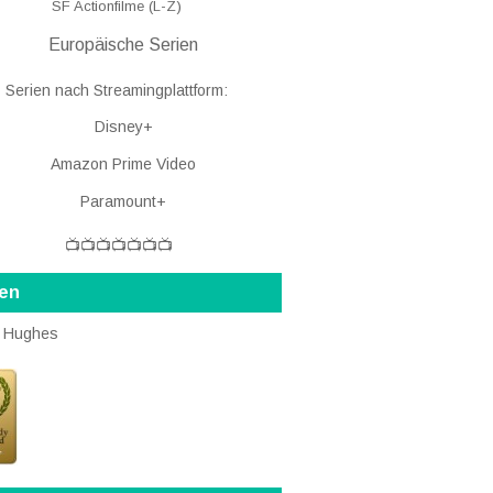
SF Actionfilme (L-Z)
Europäische Serien
Serien nach Streamingplattform:
Disney+
Amazon Prime Video
Paramount+
📺📺📺📺📺📺📺
ten
 Hughes