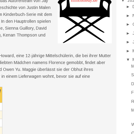
▼
20
das Autorenteam von Jay
►
eschichte von Justin Malen
m Kinderbuch-Serie mit dem
►
In den Hauptrollen spielen
►
, Sienna Guillory, David
►
ng, Kenan Thompson und
►
►
Howard, eine 12-jährige Mittelschülerin, die bei ihrer Mutter
▼
eliebten Mädchen namens Florence gemobbt, findet aber
M
d Owen Yu. Maggie überlässt sie der Obhut ihres
S
 in einem Lieferwagen wohnt, bevor sie auf eine
D
d
F
R
M
W
C