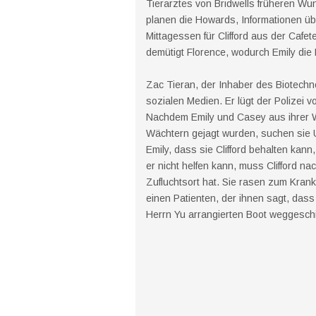
Tierarztes von Bridwells früheren Wu
planen die Howards, Informationen übe
Mittagessen für Clifford aus der Cafe
demütigt Florence, wodurch Emily die
Zac Tieran, der Inhaber des Biotechno
sozialen Medien. Er lügt der Polizei v
Nachdem Emily und Casey aus ihrer W
Wächtern gejagt wurden, suchen sie 
Emily, dass sie Clifford behalten kan
er nicht helfen kann, muss Clifford 
Zufluchtsort hat. Sie rasen zum Krank
einen Patienten, der ihnen sagt, dass 
Herrn Yu arrangierten Boot weggeschi