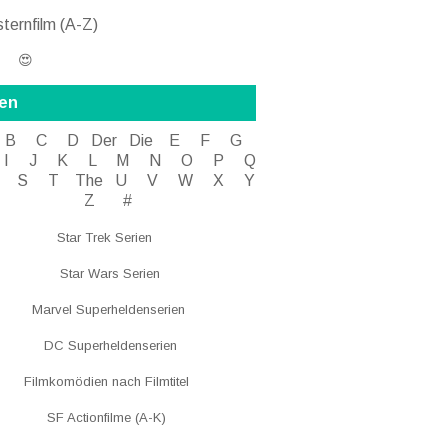
ternfilm (A-Z)
 😍
ien
B
C
D
Der
Die
E
F
G
I J
K
L
M
N
O
P Q
S
T
The
U V
W X Y
Z
#
Star Trek Serien
Star Wars Serien
Marvel Superheldenserien
DC
Superheldenserien
Filmkomödien nach Filmtitel
SF Actionfilme (A-K)