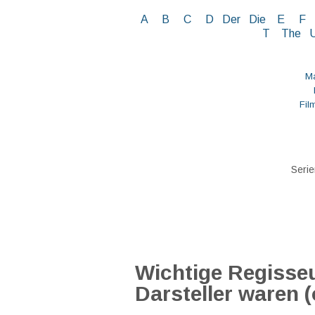
A
B
C
D
Der
Die
E
F
T
The
Ma
Fil
Serie
Wichtige Regisseu
Darsteller waren (