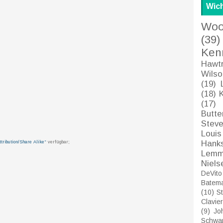
Wich
Woo
(39)
Ken
Hawt
Wilso
(19)
(18)
(17)
Butte
Stev
Louis
Hank
ribution/Share Alike“
verfügbar;
Lemm
Niels
DeVito
Batem
(10)
St
Clavier
(9)
Jo
Schwa