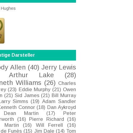
 Hughes
tige Darsteller
dy Allen
(40)
Jerry Lewis
Arthur Lake
(28)
neth Williams
(26)
Charles
rey
(23)
Eddie Murphy
(21)
Owen
n
(21)
Sid James
(21)
Bill Murray
Larry Simms
(19)
Adam Sandler
Kenneth Connor
(18)
Dan Aykroyd
Dean Martin
(17)
Peter
rworth
(16)
Pierre Richard
(16)
e Martin
(16)
Will Ferrell
(16)
 de Funès
(15)
Jim Dale
(14)
Tom