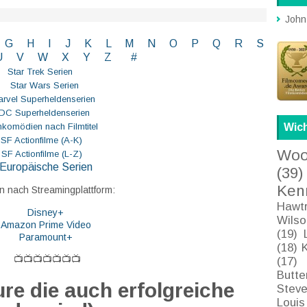
John
G
H
I J
K
L
M
N
O
P Q
R
S
U V
W X Y
Z
#
Star Trek Serien
Star Wars Serien
rvel Superheldenserien
DC
Superheldenserien
Wich
mkomödien nach Filmtitel
SF Actionfilme (A-K)
Woo
SF Actionfilme (L-Z)
Europäische Serien
(39)
Ken
n nach Streamingplattform:
Hawt
Disney+
Wilso
Amazon Prime Video
(19)
Paramount+
(18)
📺📺📺📺📺📺📺
(17)
Butte
re die auch erfolgreiche
Stev
Louis