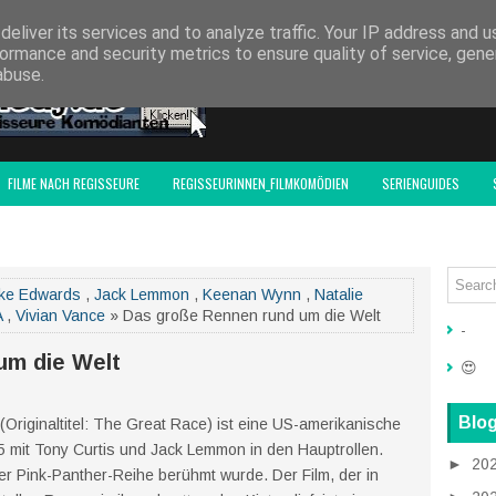
F-ACTIONFILM.DE
eliver its services and to analyze traffic. Your IP address and 
ormance and security metrics to ensure quality of service, gen
abuse.
FILME NACH REGISSEURE
REGISSEURINNEN_FILMKOMÖDIEN
SERIENGUIDES
ke Edwards
,
Jack Lemmon
,
Keenan Wynn
,
Natalie
A
,
Vivian Vance
» Das große Rennen rund um die Welt
-
um die Welt
😍
Blog
riginaltitel: The Great Race) ist eine US-amerikanische
mit Tony Curtis und Jack Lemmon in den Hauptrollen.
►
20
er Pink-Panther-Reihe berühmt wurde. Der Film, der in