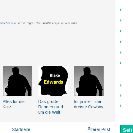
tion/Share Alike“
verfügbar; Text- undDatenquelle: Wikipedia
Alles für die
Das große
Ist ja irre – der
Katz
Rennen rund
dreiste Cowboy
um die Welt
Startseite
Älterer Post →
Sei