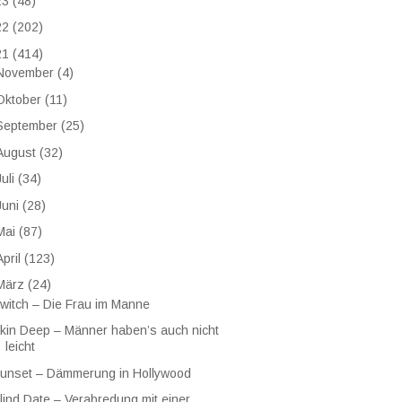
23
(48)
22
(202)
21
(414)
November
(4)
Oktober
(11)
September
(25)
August
(32)
Juli
(34)
Juni
(28)
Mai
(87)
April
(123)
März
(24)
witch – Die Frau im Manne
kin Deep – Männer haben’s auch nicht
leicht
unset – Dämmerung in Hollywood
lind Date – Verabredung mit einer