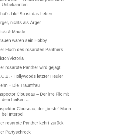
Unbekannten
hat's Life! So ist das Leben
rger, nichts als Ärger
icki & Maude
rauen waren sein Hobby
er Fluch des rosaroten Panthers
ictor/Victoria
er rosarote Panther wird gejagt
.O.B. - Hollywoods letzter Heuler
ehn – Die Traumfrau
nspector Clouseau – Der irre Flic mit
dem heißen ...
nspektor Clouseau, der „beste“ Mann
bei Interpol
er rosarote Panther kehrt zurück
er Partyschreck