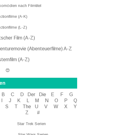
komödien nach Filmtitel
tionfilme (A-K)
ctionfilme (L-Z)
scher Film (A-Z)
nturemovie (Abenteuerfilme) A-Z
ternfilm (A-Z)
 😍
ien
B
C
D
Der
Die
E
F
G
I J
K
L
M
N
O
P Q
S
T
The
U V
W X Y
Z
#
Star Trek Serien
Star Wars Serien