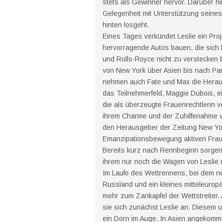
stets als Gewinner hervor. Darüber hi
Gelegenheit mit Unterstützung seine
hinten losgeht.
Eines Tages verkündet Leslie ein Pro
hervorragende Autos bauen, die sich
und Rolls-Royce nicht zu verstecken 
von New York über Asien bis nach Par
nehmen auch Fate und Max die Herausf
das Teilnehmerfeld, Maggie Dubois, e
die als überzeugte Frauenrechtlerin vo
ihrem Charme und der Zuhilfenahme 
den Herausgeber der Zeitung New York 
Emanzipationsbewegung aktiven Frau in
Bereits kurz nach Rennbeginn sorgen 
ihrem nur noch die Wagen von Leslie 
Im Laufe des Wettrennens, bei dem n
Russland und ein kleines mitteleurop
mehr zum Zankapfel der Wettstreiter. 
sie sich zunächst Leslie an. Diesem u
ein Dorn im Auge. In Asien angekomm