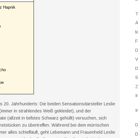
z Hapnik
T
Ä
n
M
F
D
V
D
acho
S
pe
Z
r
I
s 20. Jahrhunderts: Die beiden Sensationsdarsteller Leslie
I
 (immer in strahlendes Weiß gekleidet), und der
te (allzeit in tiefstes Schwarz gehüllt) versuchen, sich
D
nststücken zu übertreffen. Während bei dem mürrischen
mmer alles schiefläuft, geht Lebemann und Frauenheld Leslie
D