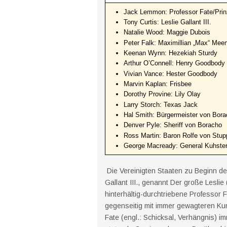
Jack Lemmon: Professor Fate/Prin
Tony Curtis: Leslie Gallant III.
Natalie Wood: Maggie Dubois
Peter Falk: Maximillian „Max“ Mee
Keenan Wynn: Hezekiah Sturdy
Arthur O’Connell: Henry Goodbody
Vivian Vance: Hester Goodbody
Marvin Kaplan: Frisbee
Dorothy Provine: Lily Olay
Larry Storch: Texas Jack
Hal Smith: Bürgermeister von Bor
Denver Pyle: Sheriff von Boracho
Ross Martin: Baron Rolfe von Stup
George Macready: General Kuhste
Die Vereinigten Staaten zu Beginn de
Gallant III., genannt Der große Leslie
hinterhältig-durchtriebene Professor Fa
gegenseitig mit immer gewagteren Ku
Fate (engl.: Schicksal, Verhängnis) i