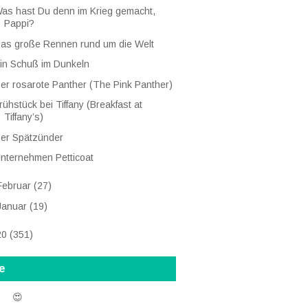
as hast Du denn im Krieg gemacht,
Pappi?
as große Rennen rund um die Welt
in Schuß im Dunkeln
er rosarote Panther (The Pink Panther)
rühstück bei Tiffany (Breakfast at
Tiffany’s)
er Spätzünder
nternehmen Petticoat
Februar
(27)
Januar
(19)
20
(351)
e
 😍