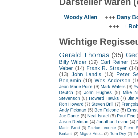
Darsteller waren (
Woody Allen
+++
Dany B
+++
Rob
Wichtige Regisse
Gerald Thomas
(35)
Geo
Billy Wilder
(19)
Carl Reiner
(15
Veber
(14)
Frank R. Strayer
(14
(13)
John Landis
(13)
Peter S
Benjamin
(10)
Wes Anderson
(1
Jean-Marie Poiré
(9)
Mark Waters
(9)
Y
Deutch
(8)
John Hughes
(8)
Mike N
Stevenson
(8)
Howard Hawks
(7)
Jim 
Ron Howard
(7)
Steven Brill
(7)
François
Andy Fickman
(5)
Ben Falcone
(5)
Ernst
Joe Dante
(5)
Neal Israel
(5)
Paul Feig
Jason Reitman
(4)
Jonathan Levine
(4)
Martin Brest
(3)
Patrice Leconte
(3)
Pierre 
Berlanti
(2)
Miguel Arteta
(2)
Tom Dey
(2)
To