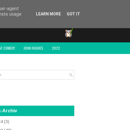
user-agent
erate usage
LEARN MORE
GOT IT
SF COMEDY
JOHN HUGHES
2022
-Archiv
24
(3)