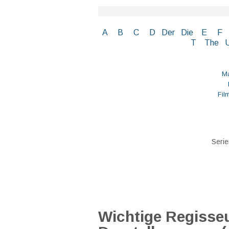
A
B
C
D
Der
Die
E
F
T
The
Ma
Fil
Serie
Wichtige Regisseu