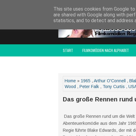
SITCOMSERIEN.DE
DRAMEDY-SERIEN.DE
S
This site uses cookies from Google to d
are shared with Google along with perf
statistics, and to detect and address 
START
FILMKOMÖDIEN NACH ALPHABET
FILMCOMEDY AWARD
IMPRESSUM
Home
»
1965
,
Arthur O'Connell
,
Bla
Wood
,
Peter Falk
,
Tony Curtis
,
US
Das große Rennen rund 
Das große Rennen rund um die Welt (O
Abenteuerkomödie aus dem Jahr 1965 
Regie führte Blake Edwards, der mit d