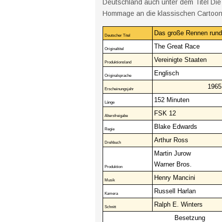
Deutschland auch unter dem Titel Die t
Hommage an die klassischen Cartoon
Das große Rennen rund
Deutscher Titel
The Great Race
Originaltitel
Vereinigte Staaten
Produktionsland
Englisch
Originalsprache
1965
Erscheinungsjahr
152 Minuten
Länge
FSK 12
Altersfreigabe
Blake Edwards
Regie
Arthur Ross
Drehbuch
Martin Jurow
Warner Bros.
Produktion
Henry Mancini
Musik
Russell Harlan
Kamera
Ralph E. Winters
Schnitt
Besetzung