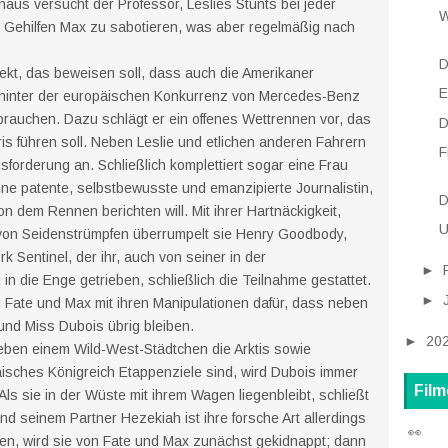
naus versucht der Professor, Leslies Stunts bei jeder
W
s Gehilfen Max zu sabotieren, was aber regelmäßig nach
D
jekt, das beweisen soll, dass auch die Amerikaner
E
 hinter der europäischen Konkurrenz von Mercedes-Benz
brauchen. Dazu schlägt er ein offenes Wettrennen vor, das
D
is führen soll. Neben Leslie und etlichen anderen Fahrern
F
orderung an. Schließlich komplettiert sogar eine Frau
ine patente, selbstbewusste und emanzipierte Journalistin,
D
n dem Rennen berichten will. Mit ihrer Hartnäckigkeit,
U
von Seidenstrümpfen überrumpelt sie Henry Goodbody,
Sentinel, der ihr, auch von seiner in der
►
 die Enge getrieben, schließlich die Teilnahme gestattet.
►
Fate und Max mit ihren Manipulationen dafür, dass neben
und Miss Dubois übrig bleiben.
►
20
eben einem Wild-West-Städtchen die Arktis sowie
äisches Königreich Etappenziele sind, wird Dubois immer
Film
Als sie in der Wüste mit ihrem Wagen liegenbleibt, schließt
nd seinem Partner Hezekiah ist ihre forsche Art allerdings
👀
en, wird sie von Fate und Max zunächst gekidnappt; dann