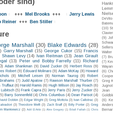
oder sind)
Hank
Lemm
Niels
oon
+++
Mel Brooks
+++
Jerry Lewis
DeVito
 Reiner
+++
Ben Stiller
Batem
(10)
St
ure
Clavier
(9)
Jo
Schwa
rge Marshall
(30)
Blake Edwards
(28)
Sellers
)
Garry Marshall
(15)
George Cukor
(15)
Francis
Walter
)
Shawn Levy
(14)
Ivan Reitman
(13)
Jean Girault
(7)
Bru
egal
(13)
Peter und Bobby Farrelly
(11)
Richard
(7)
Ke
0)
Adam Shankman
(9)
David Zucker
(9)
Herbert Ross
(9)
Wayan
ves Robert
(9)
Édouard Molinaro
(9)
Adam McKay
(8)
Howard
(6)
Ch
ichols
(8)
Mitchell Leisen
(8)
Norman Taurog
(8)
Robert
Coope
Abrahams
(7)
Judd Apatow
(7)
Rawson Marshall Thurber
(7)
Greg K
 Truffaut
(6)
Harold Ramis
(6)
Hugh Wilson
(6)
Jay Roach
(6)
Jugnot
 Lubitsch
(5)
Frank Capra
(5)
Jerry Paris
(5)
Jerry Zucker
(5)
Jean 
(5)
Barry Sonnenfeld
(4)
Chris Columbus
(4)
Dean Parisot
(4)
Goldb
(6)
Ke
David Dobkin
(3)
Edgar Wright
(3)
Greg Mottola
(3)
Ivan Calbérac
(3)
Ander
Salvadori
(3)
Theodore Melfi
(3)
Zach Braff
(3)
Billy Porter
(2)
Greg
Bernar
m Mankiewicz
(2)
Adil El Arbi
(1)
Alex Gregory
(1)
Bilall Fallah
(1)
Chris