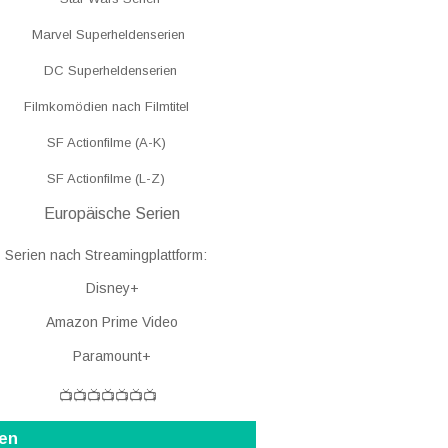
Marvel Superheldenserien
DC
Superheldenserien
Filmkomödien nach Filmtitel
SF Actionfilme (A-K)
SF Actionfilme (L-Z)
Europäische Serien
Serien nach Streamingplattform:
Disney+
Amazon Prime Video
Paramount+
📺📺📺📺📺📺📺
ten