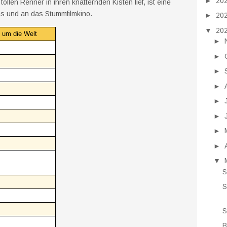
►
20
ollen Renner in ihren knatternden Kisten lief, ist eine
s und an das Stummfilmkino.
►
20
▼
20
 um die Welt
►
►
►
►
►
►
►
►
▼
S
S
S
B