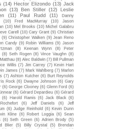
s
(14)
Hector Elizondo
(13)
Jack
on
(13)
Ben Stiller
(12)
Leslie
en
(11)
Paul Rudd
(11)
Danny
(10)
Fred MacMurray
(10)
Jason
an
(10)
Mel Brooks
(10)
Michel Galabru
eve Carell
(10)
Cary Grant
(9)
Christian
(9)
Christopher Walken
(9)
Jean Reno
hn Candy
(9)
Robin Williams
(9)
Jason
rtzman
(8)
Keenan Wynn
(8)
Peter
(8)
Seth Rogen
(8)
Vince Vaughn
(8)
 Matthau
(8)
Alec Baldwin
(7)
Bill Pullman
ce Willis
(7)
Jim Carrey
(7)
Kevin Hart
vin James
(7)
Mark Wahlberg
(7)
Marlon
s
(7)
Ashton Kutcher
(6)
Burt Reynolds
ris Rock
(6)
Dwayne Johnson
(6)
Gary
r
(6)
George Clooney
(6)
Glenn Ford
(6)
innear
(6)
Gérard Depardieu
(6)
Gérard
(6)
Harold Ramis
(6)
Jack Black
(6)
Rochefort
(6)
Jeff Daniels
(6)
Jeff
lum
(6)
Judge Reinhold
(6)
Kevin Dunn
vin Kline
(6)
Robert Loggia
(6)
Sean
s
(6)
Seth Green
(6)
Adrien Brody
(5)
d Blier
(5)
Billy Crystal
(5)
Brendan