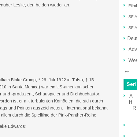
enüber Leslie, den beiden wieder an.
Film
SF Ac
SF A
Deut
Adve
Wes
👀
illiam Blake Crump; * 26. Juli 1922 in Tulsa; † 15.
Ser
10 in Santa Monica) war ein US-amerikanischer
r und -produzent, Schauspieler und Drehbuchautor.
A
rden ist er mit turbulenten Komödien, die sich durch
H
R
Gags und Pointen auszeichneten. International bekannt
 allem durch die Spielfilme der Pink-Panther-Reihe
lake Edwards: