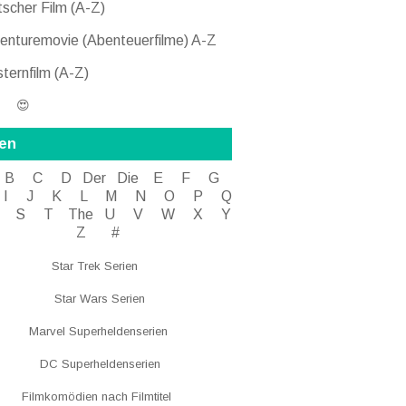
scher Film (A-Z)
nturemovie (Abenteuerfilme) A-Z
ternfilm (A-Z)
 😍
ien
B
C
D
Der
Die
E
F
G
I J
K
L
M
N
O
P Q
S
T
The
U V
W X Y
Z
#
Star Trek Serien
Star Wars Serien
Marvel Superheldenserien
DC
Superheldenserien
Filmkomödien nach Filmtitel