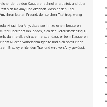
elcher der beiden Kassierer schneller arbeitet, und über
A
rifft sich mit Amy und offenbart, dass er den Titel
Amy ihren letzten Freund, der solchen Titel trug, wenig
A
A
bedankt sich bei Amy, dass sie ihn zu einem besseren
D
utter überredet ihn jedoch, sich der Herausforderung zu
A
rb, dann stellt sich aber heraus, dass er beim Kassieren
 seinem Rücken vorbeischmuggelte und sich somit einen
F
assen, Bradley erhält den Titel und wird von Amy geküsst.
F
F
F
A
A
A
A