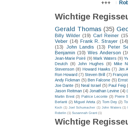
+++
Rob
Wichtige Regisse
Gerald Thomas
(35)
Geo
Billy Wilder
(19)
Carl Reiner
(15
Veber
(14)
Frank R. Strayer
(14
(13)
John Landis
(13)
Peter S
Benjamin
(10)
Wes Anderson
(1
Jean-Marie Poiré
(9)
Mark Waters
(9)
Y
Deutch
(8)
John Hughes
(8)
Mike N
Stevenson
(8)
Howard Hawks
(7)
Jim 
Ron Howard
(7)
Steven Brill
(7)
François
Andy Fickman
(5)
Ben Falcone
(5)
Ernst
Joe Dante
(5)
Neal Israel
(5)
Paul Feig
Jason Reitman
(4)
Jonathan Levine
(4)
Martin Brest
(3)
Patrice Leconte
(3)
Pierre 
Berlanti
(2)
Miguel Arteta
(2)
Tom Dey
(2)
To
Koch
(1)
Joel Schumacher
(1)
John Waters
(1)
Robelin
(1)
Susannah Grant
(1)
Wichtige Regisse