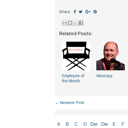
Share:
Related Posts:
Employee of
Idiocracy
the Month
← Neuerer Post
A
B
C
D
Der
Die
E
F