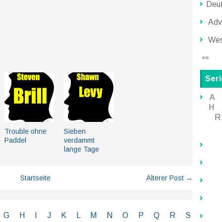
Deut
Adve
Wes
👀
Ser
A
H
R
Trouble ohne
Sieben
Paddel
verdammt
lange Tage
Startseite
Älterer Post →
G
H
I J
K
L
M
N
O
P Q
R
S