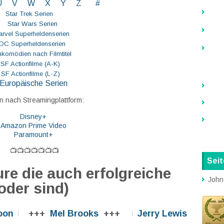
U V
W X Y
Z
#
Star Trek Serien
Star Wars Serien
rvel Superheldenserien
DC
Superheldenserien
mkomödien nach Filmtitel
SF Actionfilme (A-K)
SF Actionfilme (L-Z)
Europäische Serien
n nach Streamingplattform:
Disney+
Amazon Prime Video
Paramount+
📺📺📺📺📺📺📺
Sei
re die auch erfolgreiche
John
oder sind)
oon
+++
Mel Brooks
+++
Jerry Lewis