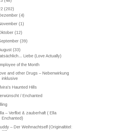
23
(48)
22
(202)
Dezember
(4)
November
(1)
Oktober
(12)
September
(39)
August
(33)
atsächlich… Liebe (Love Actually)
mployee of the Month
ove and other Drugs – Nebenwirkung
inklusive
lvira's Haunted Hills
erwünscht / Enchanted
lling
lla – Verflixt & zauberhaft ( Ella
Enchanted)
uddy – Der Weihnachtself (Originaltitel: