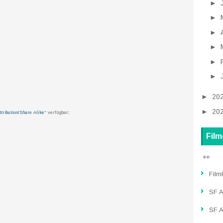
►
►
►
►
►
►
►
20
►
20
ribution/Share Alike“
verfügbar;
Film
👀
Film
SF Ac
SF A