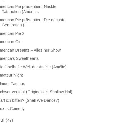
merican Pie präsentiert: Nackte
Tatsachen (Americ...
merican Pie präsentiert: Die nächste
Generation (...
merican Pie 2
merican Girl
merican Dreamz – Alles nur Show
merica’s Sweethearts
ie fabelhafte Welt der Amélie (Amélie)
mateur Night
lmost Famous
chwer verliebt (Originaltitel: Shallow Hal)
arf ich bitten? (Shall We Dance?)
ex Is Comedy
Juli
(42)