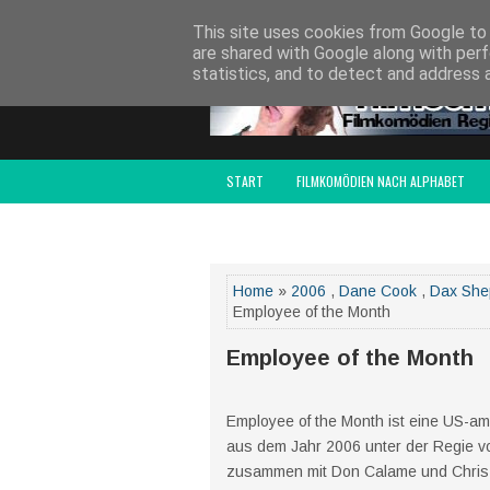
SITCOMSERIEN.DE
DRAMEDY-SERIEN.DE
S
This site uses cookies from Google to d
are shared with Google along with perf
statistics, and to detect and address 
START
FILMKOMÖDIEN NACH ALPHABET
FILMCOMEDY AWARD
IMPRESSUM
Home
»
2006
,
Dane Cook
,
Dax She
Employee of the Month
Employee of the Month
Employee of the Month ist eine US-a
aus dem Jahr 2006 unter der Regie v
zusammen mit Don Calame und Chris