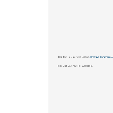
Der Text ist unter der Lizenz
„Creative Commons Att
Text- und Datenquelle: Wikipedia