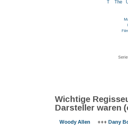
T
The
Ma
Fil
Serie
Wichtige Regisseu
Darsteller waren (
Woody Allen
+++
Dany B