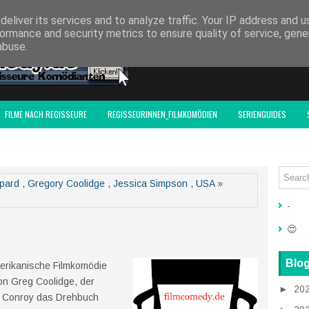
F-ACTIONFILM.DE
eliver its services and to analyze traffic. Your IP address and 
ormance and security metrics to ensure quality of service, gen
abuse.
FILME NACH REGISSEURE
REGISSEURINNEN_FILMKOMÖDIEN
SERIENGUIDES
pard
,
Gregory Coolidge
,
Jessica Simpson
,
USA
»
-
😍
Blog
merikanische Filmkomödie
on Greg Coolidge, der
►
20
 Conroy das Drehbuch