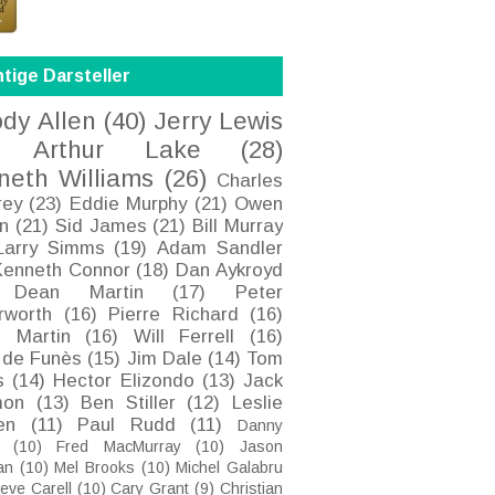
tige Darsteller
dy Allen
(40)
Jerry Lewis
Arthur Lake
(28)
neth Williams
(26)
Charles
rey
(23)
Eddie Murphy
(21)
Owen
n
(21)
Sid James
(21)
Bill Murray
Larry Simms
(19)
Adam Sandler
Kenneth Connor
(18)
Dan Aykroyd
Dean Martin
(17)
Peter
rworth
(16)
Pierre Richard
(16)
e Martin
(16)
Will Ferrell
(16)
 de Funès
(15)
Jim Dale
(14)
Tom
s
(14)
Hector Elizondo
(13)
Jack
on
(13)
Ben Stiller
(12)
Leslie
en
(11)
Paul Rudd
(11)
Danny
(10)
Fred MacMurray
(10)
Jason
an
(10)
Mel Brooks
(10)
Michel Galabru
eve Carell
(10)
Cary Grant
(9)
Christian