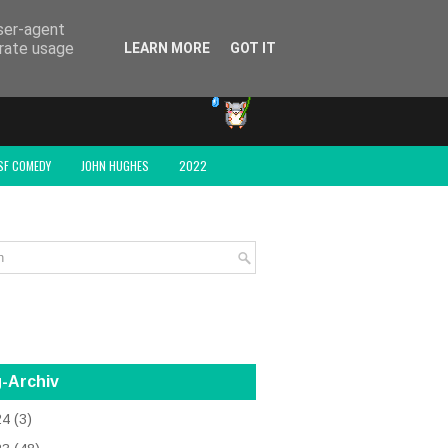
user-agent
erate usage
LEARN MORE
GOT IT
SF COMEDY
JOHN HUGHES
2022
-Archiv
24
(3)