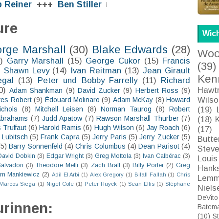
 Reiner
+++
Ben Stiller
ure
Wich
rge Marshall
(30)
Blake Edwards
(28)
Woo
)
Garry Marshall
(15)
George Cukor
(15)
Francis
(39)
)
Shawn Levy
(14)
Ivan Reitman
(13)
Jean Girault
Ken
egal
(13)
Peter und Bobby Farrelly
(11)
Richard
Hawt
0)
Adam Shankman
(9)
David Zucker
(9)
Herbert Ross
(9)
Wilso
ves Robert
(9)
Édouard Molinaro
(9)
Adam McKay
(8)
Howard
(19)
ichols
(8)
Mitchell Leisen
(8)
Norman Taurog
(8)
Robert
Abrahams
(7)
Judd Apatow
(7)
Rawson Marshall Thurber
(7)
(18)
 Truffaut
(6)
Harold Ramis
(6)
Hugh Wilson
(6)
Jay Roach
(6)
(17)
 Lubitsch
(5)
Frank Capra
(5)
Jerry Paris
(5)
Jerry Zucker
(5)
Butte
(5)
Barry Sonnenfeld
(4)
Chris Columbus
(4)
Dean Parisot
(4)
Stev
David Dobkin
(3)
Edgar Wright
(3)
Greg Mottola
(3)
Ivan Calbérac
(3)
Louis
Salvadori
(3)
Theodore Melfi
(3)
Zach Braff
(3)
Billy Porter
(2)
Greg
Hank
m Mankiewicz
(2)
Adil El Arbi
(1)
Alex Gregory
(1)
Bilall Fallah
(1)
Chris
Lemm
Marcos Siega
(1)
Nigel Cole
(1)
Peter Huyck
(1)
Sean Ellis
(1)
Stéphane
Niels
DeVito
urinnen:
Batem
(10)
St