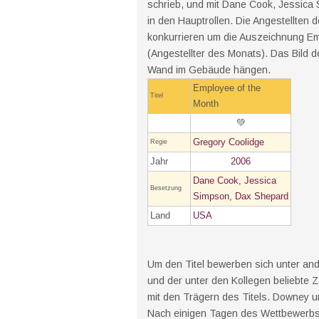
schrieb, und mit Dane Cook, Jessic
in den Hauptrollen. Die Angestellten
konkurrieren um die Auszeichnung Em
(Angestellter des Monats). Das Bild de
Wand im Gebäude hängen.
Employee of the
Titel
Month
💚
Gregory Coolidge
Regie
Jahr
2006
Dane Cook, Jessica
Besetzung
Simpson, Dax Shepard
Land
USA
Um den Titel bewerben sich unter an
und der unter den Kollegen beliebte Z
mit den Trägern des Titels. Downey 
Nach einigen Tagen des Wettbewerbs 