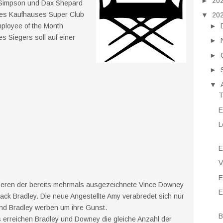
►
20
a Simpson und Dax Shepard
 des Kaufhauses Super Club
▼
20
►
ployee of the Month
s Siegers soll auf einer
►
►
►
▼
T
E
L
E
V
E
deren der bereits mehrmals ausgezeichnete Vince Downey
E
ack Bradley. Die neue Angestellte Amy verabredet sich nur
und Bradley werben um ihre Gunst.
B
erreichen Bradley und Downey die gleiche Anzahl der