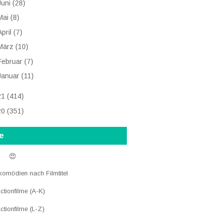
Juni
(28)
Mai
(8)
April
(7)
März
(10)
Februar
(7)
Januar
(11)
21
(414)
20
(351)
e
 😍
komödien nach Filmtitel
tionfilme (A-K)
ctionfilme (L-Z)