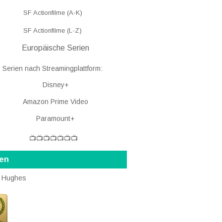
SF Actionfilme (A-K)
SF Actionfilme (L-Z)
Europäische Serien
Serien nach Streamingplattform:
Disney+
Amazon Prime Video
Paramount+
📺📺📺📺📺📺📺
ten
 Hughes