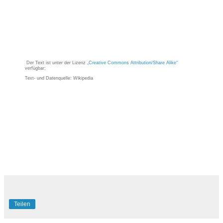
Der Text ist unter der Lizenz
„Creative Commons Attribution/Share Alike“
verfügbar;
Text- und Datenquelle: Wikipedia
Teilen