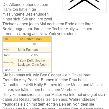
Die Alleinerziehende Jean
Hamilton hat einige
misslungene Beziehungen
hinter sich. Sie und ihre zwei
Töchter ziehen jedes Mal nach dem Ende einer ihrer
Beziehungen um. Ihre ältere Tochter Holly will einen
erneuten Umzug aus New York verhindern.
The Perfect Man
Titel
💚
Mark Rosman
Regie
Jahr
2005
Hilary Duff, Heather
Besetzung
Locklear, Chris Noth
Land
USA
Sie bekommt mit, wie Ben Cooper – ein Onkel ihrer
Freundin Amy Pearl – Blumen für eine Frau bestellt.
Daraufhin bestellt Holly Blumen für ihre Mutter und täuscht
ihr vor, sie hätte einen heimlichen Verehrer.
Holly kommuniziert mit ihrer Mutter via Internet und gibt sich
dabei als Restaurantbesitzer Ben aus. Währenddessen
freundet sie sich mit dem echten Ben an, von dem sie