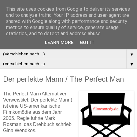
This site uses cookies from Google to deliver its services
and to analyze traffic. Your IP address and user-agent are
shared with Google along with performance and security
metrics to ensure quality of service, generate usage
statistics, and to detect and address abuse.
▼
LEARN MORE
GOT IT
▼
▼
▼
Der perfekte Mann / The Perfect Man
The Perfect Man (Alternativer
Verweistitel: Der perfekte Mann)
ist eine US-amerikanische
Filmkomödie aus dem Jahr
2005. Regie führte Mark
Rosman, das Drehbuch schrieb
Gina Wendkos.