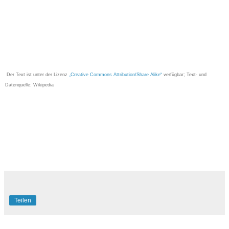
Der Text ist unter der Lizenz
„Creative Commons Attribution/Share Alike“
verfügbar; Text- und
Datenquelle: Wikipedia
Teilen