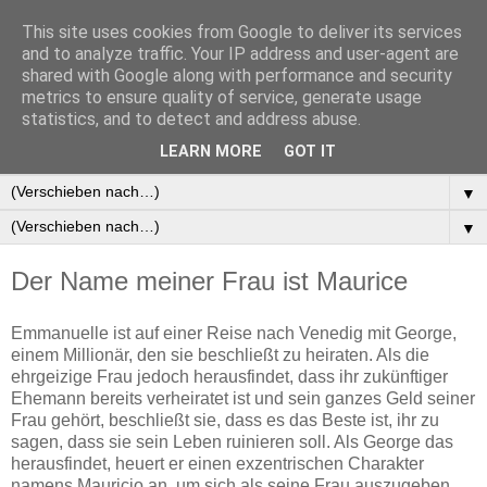
This site uses cookies from Google to deliver its services
and to analyze traffic. Your IP address and user-agent are
shared with Google along with performance and security
metrics to ensure quality of service, generate usage
statistics, and to detect and address abuse.
▼
LEARN MORE
GOT IT
▼
▼
▼
Der Name meiner Frau ist Maurice
Emmanuelle ist auf einer Reise nach Venedig mit George,
einem Millionär, den sie beschließt zu heiraten. Als die
ehrgeizige Frau jedoch herausfindet, dass ihr zukünftiger
Ehemann bereits verheiratet ist und sein ganzes Geld seiner
Frau gehört, beschließt sie, dass es das Beste ist, ihr zu
sagen, dass sie sein Leben ruinieren soll.
Als George das
herausfindet, heuert er einen exzentrischen Charakter
namens Mauricio an, um sich als seine Frau auszugeben