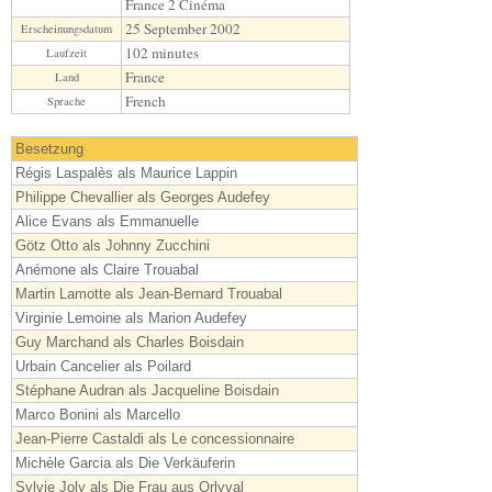
France 2 Cinéma
25 September 2002
Erscheinungsdatum
102 minutes
Laufzeit
France
Land
French
Sprache
Besetzung
Régis Laspalès als Maurice Lappin
Philippe Chevallier als Georges Audefey
Alice Evans als Emmanuelle
Götz Otto als Johnny Zucchini
Anémone als Claire Trouabal
Martin Lamotte als Jean-Bernard Trouabal
Virginie Lemoine als Marion Audefey
Guy Marchand als Charles Boisdain
Urbain Cancelier als Poilard
Stéphane Audran als Jacqueline Boisdain
Marco Bonini als Marcello
Jean-Pierre Castaldi als Le concessionnaire
Michèle Garcia als Die Verkäuferin
Sylvie Joly als Die Frau aus Orlyval