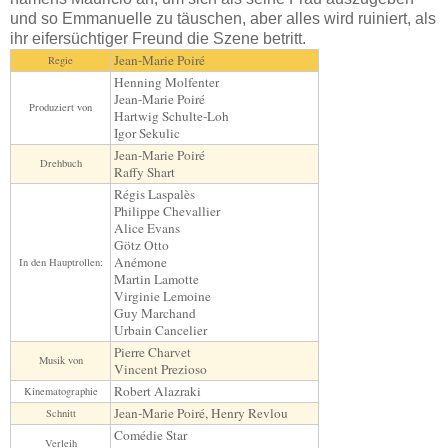
und so Emmanuelle zu täuschen, aber alles wird ruiniert, als
ihr eifersüchtiger Freund die Szene betritt.
Jean-Marie Poiré
Regie
Henning Molfenter
Jean-Marie Poiré
Produziert von
Hartwig Schulte-Loh
Igor Sekulic
Jean-Marie Poiré
Drehbuch
Raffy Shart
Régis Laspalès
Philippe Chevallier
Alice Evans
Götz Otto
Anémone
In den Hauptrollen:
Martin Lamotte
Virginie Lemoine
Guy Marchand
Urbain Cancelier
Pierre Charvet
Musik von
Vincent Prezioso
Robert Alazraki
Kinematographie
Jean-Marie Poiré, Henry Revlou
Schnitt
Comédie Star
Verleih