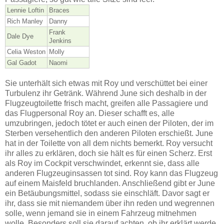
Lennie Loftin
Braces
Rich Manley
Danny
Frank
Dale Dye
Jenkins
Celia Weston
Molly
Gal Gadot
Naomi
Sie unterhält sich etwas mit Roy und verschüttet bei einer
Turbulenz ihr Getränk. Während June sich deshalb in der
Flugzeugtoilette frisch macht, greifen alle Passagiere und
das Flugpersonal Roy an. Dieser schafft es, alle
umzubringen, jedoch tötet er auch einen der Piloten, der im
Sterben versehentlich den anderen Piloten erschießt. June
hat in der Toilette von all dem nichts bemerkt. Roy versucht
ihr alles zu erklären, doch sie hält es für einen Scherz. Erst
als Roy im Cockpit verschwindet, erkennt sie, dass alle
anderen Flugzeuginsassen tot sind. Roy kann das Flugzeug
auf einem Maisfeld bruchlanden. Anschließend gibt er June
ein Betäubungsmittel, sodass sie einschläft. Davor sagt er
ihr, dass sie mit niemandem über ihn reden und wegrennen
solle, wenn jemand sie in einem Fahrzeug mitnehmen
wolle. Besonders soll sie darauf achten, ob ihr erklärt werde,