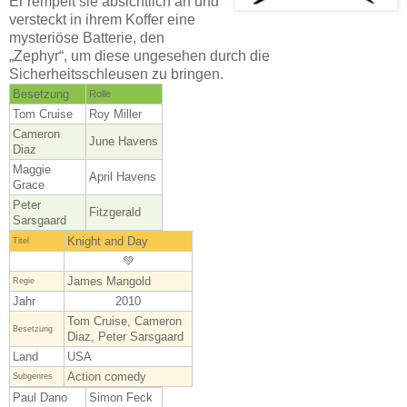
Er rempelt sie absichtlich an und
versteckt in ihrem Koffer eine
mysteriöse Batterie, den
„Zephyr“, um diese ungesehen durch die
Sicherheitsschleusen zu bringen.
Besetzung
Rolle
Tom Cruise
Roy Miller
Cameron
June Havens
Diaz
Maggie
April Havens
Grace
Peter
Fitzgerald
Sarsgaard
Knight and Day
Titel
💚
James Mangold
Regie
Jahr
2010
Tom Cruise, Cameron
Besetzung
Diaz, Peter Sarsgaard
Land
USA
Action comedy
Subgenres
Paul Dano
Simon Feck