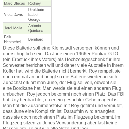
Marc Blucas
Rodney
Direktorin
Viola Davis
Isabel
George
Antonio
Jordi Mollà
Quintana
Falk
Bernhard
Hentschel
Diese Batterie soll eine Kleinstadt versorgen können und
unerschöpflich sein. Da June einen 1966er Pontiac GTO
(ein Erbstück ihres Vaters) als Hochzeitsgeschenk für ihre
Schwester herrichten will und daher viele Autoteile in ihrem
Koffer hat, wird die Batterie nicht bemerkt. Roy rempelt sie
noch einmal an und bringt so die Batterie wieder an sich.
Zunächst erklärt man June, der Flug sei voll, obwohl sie
eine Bordkarte hat. Man werde sie auf einen anderen Flug
umbuchen. Roy jedoch bekommt noch einen Platz. Das FBI
hat Roy beobachtet, da er ein gesuchter Geheimagent ist.
Man hat die Zusammenstöße mit Roy gefilmt und vermutet,
dass June eine Komplizin ist. Daraufhin wird arrangiert,
dass sie doch noch einen Platz im Flugzeug bekommt. Im
Flugzeug sitzen zu Junes Verwunderung aber fast keine
Passagiere, so gut wie alle Sitze sind leer.