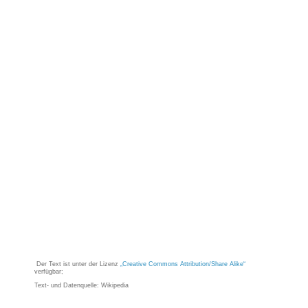
Der Text ist unter der Lizenz
„Creative Commons Attribution/Share Alike“
verfügbar;
Text- und Datenquelle: Wikipedia