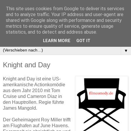
This site uses cookies from Google to deliver its services
and to analyze traffic. Your IP address and user-agent are
shared with Google along with performance and security
▼
metrics to ensure quality of service, generate usage
statistics, and to detect and address abuse.
▼
LEARN MORE
GOT IT
▼
▼
Knight and Day
Knight and Day ist eine US-
amerikanische Actionkomödie
aus dem Jahr 2010 mit Tom
Cruise und Cameron Diaz in
den Hauptrollen. Regie führte
James Mangold.
Der Geheimagent Roy Miller trifft
am Flughafen auf June Havens.