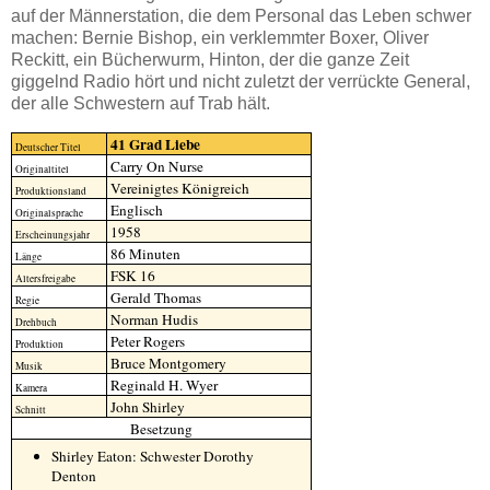
auf der Männerstation, die dem Personal das Leben schwer
machen: Bernie Bishop, ein verklemmter Boxer, Oliver
Reckitt, ein Bücherwurm, Hinton, der die ganze Zeit
giggelnd Radio hört und nicht zuletzt der verrückte General,
der alle Schwestern auf Trab hält.
41 Grad Liebe
Deutscher Titel
Carry On Nurse
Originaltitel
Vereinigtes Königreich
Produktionsland
Englisch
Originalsprache
1958
Erscheinungsjahr
86 Minuten
Länge
FSK 16
Altersfreigabe
Gerald Thomas
Regie
Norman Hudis
Drehbuch
Peter Rogers
Produktion
Bruce Montgomery
Musik
Reginald H. Wyer
Kamera
John Shirley
Schnitt
Besetzung
Shirley Eaton: Schwester Dorothy
Denton