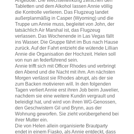
Angebote. Die Wechselwirkung zwischen den
Tabletten und dem Alkohol lassen Annie völlig
die Kontrolle verlieren. Das Flugzeug landet
außerplanmäßig in Casper (Wyoming) und die
Truppe um Annie muss, begleitet von John, der
tatsächlich Air Marshal ist, das Flugzeug
verlassen. Das Wochenende in Las Vegas fällt
ins Wasser. Die Gruppe fährt im Bus nach Hause
zurück. Auf der Fahrt entzieht die wütende Lillian
Annie die Organisation der Hochzeit. Helen soll
von nun an federführend sein.
Annie trifft sich mit Officer Rhodes und verbringt
den Abend und die Nacht mit ihm. Am nächsten
Morgen verlässt sie Rhodes abrupt, als der sie
zum Backen motivieren will. In den folgenden
Tagen verliert Annie erst ihren Job beim Juwelier,
nachdem sie eine weitere Kundin vergrault und
beleidigt hat, und wird von ihren WG-Genossen,
den Geschwistern Gil und Brynn, aus der
Wohnung geworfen. Sie zieht vorübergehend bei
ihrer Mutter ein.
Die von Helen allein organisierte Brautparty
endet in einem Fiasko, als Annie entdeckt, dass