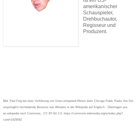
ist ein US-
amerikanischer
Schauspieler,
Drehbuchautor,
Regisseur und
Produzent.
Bild: Paul Feig bei einer Vorführung von Unaccompanied Minors beim Chicago Public Radio Von Der
ursprünglich hochladende Benutzer war 48states in der Wikipedia auf Englisch - Übertragen aus
en.wikipedia nach Commons., CC BY-SA 3.0, https://commons.wikimedia.org/w/index.php?
curid=2429582