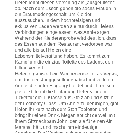
Helen lehnt diesen Vorschlag als „ausgelutscht“
ab. Nach dem Essen gehen die sechs Frauen in
ein Brautmodengeschäft, um Kleider
auszusuchen. In dem hochpreisigen und
exklusiven Laden werden sie nur durch Helens
Verbindungen eingelassen, was Annie ärgert.
Während der Kleideranprobe wird deutlich, dass
das Essen aus dem Restaurant verdorben war
und alle bis auf Helen eine
Lebensmittelvergiftung haben. Es kommt zum
Kampf um die einzige Toilette des Ladens, den
Lillian verliert.
Helen organisiert ein Wochenende in Las Vegas,
um dort den Junggesellinnenabschied zu feiern.
Annie, die unter Flugangst leidet und chronisch
pleite ist, lehnt die Einladung Helens für ein
Ticket für die 1. Klasse aus Stolz ab und sitzt in
der Economy Class. Um Annie zu beruhigen, gibt
Helen ihr kurz nach dem Start Tabletten und
bringt ihr einen Drink. Megan spricht derweil mit
ihrem Sitznachbarn John, den sie für einen Air
Marshal hält, und macht ihm eindeutige