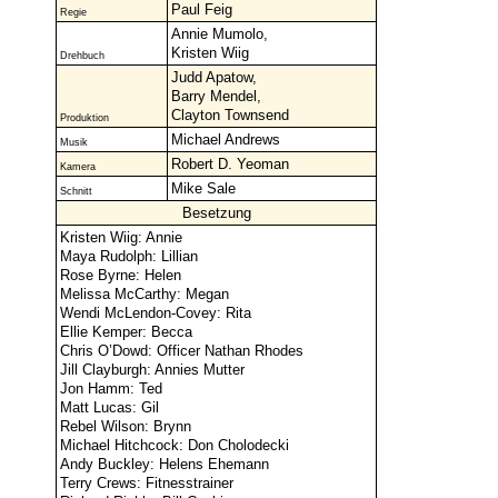
Paul Feig
Regie
Annie Mumolo,
Kristen Wiig
Drehbuch
Judd Apatow,
Barry Mendel,
Clayton Townsend
Produktion
Michael Andrews
Musik
Robert D. Yeoman
Kamera
Mike Sale
Schnitt
Besetzung
Kristen Wiig: Annie
Maya Rudolph: Lillian
Rose Byrne: Helen
Melissa McCarthy: Megan
Wendi McLendon-Covey: Rita
Ellie Kemper: Becca
Chris O’Dowd: Officer Nathan Rhodes
Jill Clayburgh: Annies Mutter
Jon Hamm: Ted
Matt Lucas: Gil
Rebel Wilson: Brynn
Michael Hitchcock: Don Cholodecki
Andy Buckley: Helens Ehemann
Terry Crews: Fitnesstrainer