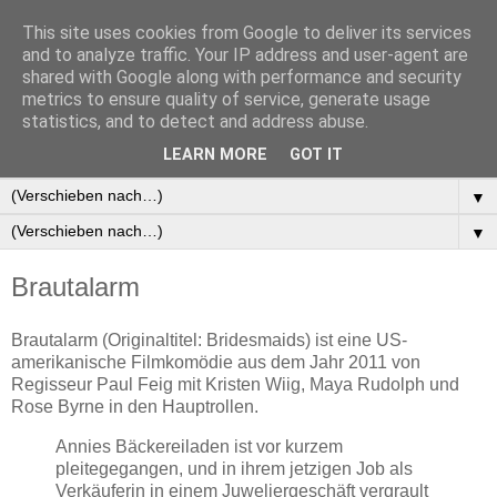
This site uses cookies from Google to deliver its services
and to analyze traffic. Your IP address and user-agent are
shared with Google along with performance and security
metrics to ensure quality of service, generate usage
statistics, and to detect and address abuse.
▼
LEARN MORE
GOT IT
▼
▼
▼
Brautalarm
Brautalarm (Originaltitel: Bridesmaids) ist eine US-
amerikanische Filmkomödie aus dem Jahr 2011 von
Regisseur Paul Feig mit Kristen Wiig, Maya Rudolph und
Rose Byrne in den Hauptrollen.
Annies Bäckereiladen ist vor kurzem
pleitegegangen, und in ihrem jetzigen Job als
Verkäuferin in einem Juweliergeschäft vergrault