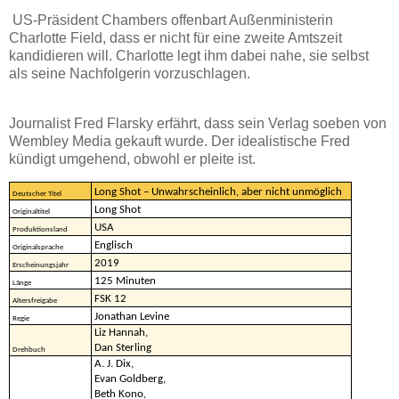
US-Präsident Chambers offenbart Außenministerin
Charlotte Field, dass er nicht für eine zweite Amtszeit
kandidieren will. Charlotte legt ihm dabei nahe, sie selbst
als seine Nachfolgerin vorzuschlagen.
Journalist Fred Flarsky erfährt, dass sein Verlag soeben von
Wembley Media gekauft wurde. Der idealistische Fred
kündigt umgehend, obwohl er pleite ist.
Long Shot – Unwahrscheinlich, aber nicht unmöglich
Deutscher Titel
Long Shot
Originaltitel
USA
Produktionsland
Englisch
Originalsprache
2019
Erscheinungsjahr
125 Minuten
Länge
FSK 12
Altersfreigabe
Jonathan Levine
Regie
Liz Hannah,
Dan Sterling
Drehbuch
A. J. Dix,
Evan Goldberg,
Beth Kono,