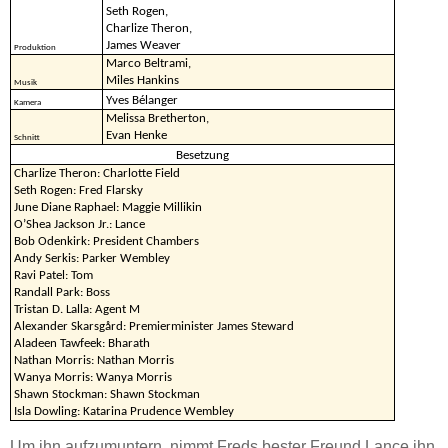
Seth Rogen,
Charlize Theron,
James Weaver
Produktion
Marco Beltrami,
Miles Hankins
Musik
Yves Bélanger
Kamera
Melissa Bretherton,
Evan Henke
Schnitt
Besetzung
Charlize Theron: Charlotte Field
Seth Rogen: Fred Flarsky
June Diane Raphael: Maggie Millikin
O’Shea Jackson Jr.: Lance
Bob Odenkirk: President Chambers
Andy Serkis: Parker Wembley
Ravi Patel: Tom
Randall Park: Boss
Tristan D. Lalla: Agent M
Alexander Skarsgård: Premierminister James Steward
Aladeen Tawfeek: Bharath
Nathan Morris: Nathan Morris
Wanya Morris: Wanya Morris
Shawn Stockman: Shawn Stockman
Isla Dowling: Katarina Prudence Wembley
Um ihn aufzumuntern, nimmt Freds bester Freund Lance ihn