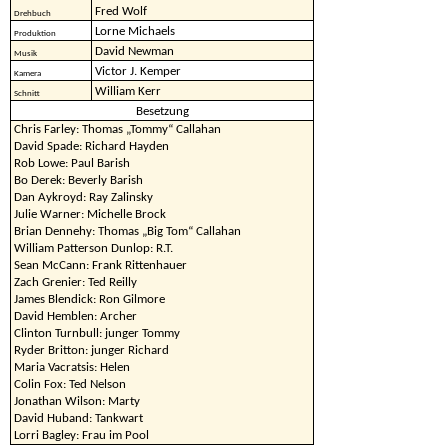
Fred Wolf
Drehbuch
Lorne Michaels
Produktion
David Newman
Musik
Victor J. Kemper
Kamera
William Kerr
Schnitt
Besetzung
Chris Farley: Thomas „Tommy“ Callahan
David Spade: Richard Hayden
Rob Lowe: Paul Barish
Bo Derek: Beverly Barish
Dan Aykroyd: Ray Zalinsky
Julie Warner: Michelle Brock
Brian Dennehy: Thomas „Big Tom“ Callahan
William Patterson Dunlop: R.T.
Sean McCann: Frank Rittenhauer
Zach Grenier: Ted Reilly
James Blendick: Ron Gilmore
David Hemblen: Archer
Clinton Turnbull: junger Tommy
Ryder Britton: junger Richard
Maria Vacratsis: Helen
Colin Fox: Ted Nelson
Jonathan Wilson: Marty
David Huband: Tankwart
Lorri Bagley: Frau im Pool