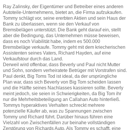
Ray Zalinsky, der Eigentümer und Betreiber eines anderen
Autoteile-Unternehmens, bietet an, die Firma aufzukaufen.
Tommy schlägt vor, seine ererbten Aktien und sein Haus der
Bank zu überlassen, wenn sie den Verkauf von
Bremsbelägen unterstützt. Die Bank geht darauf ein, stellt
aber die Bedingung, das Unternehmen müsse beweisen,
dass es noch Viabilität habe, indem es 500.000
Bremsbeläge verkaufe. Tommy geht mit dem kriecherischen
Assistenten seines Vaters, Richard Hayden, auf eine
Verkaufstour durch das Land.
Derweil wird offenbar, dass Beverly und Paul nicht Mutter
und Sohn, sondern verheiratete Betrüger mit Vorstrafen sind.
Paul denkt, Big Toms Tod ist ideal, da der ursprüngliche
Plan war, dass sich Beverly von Big Tom scheiden lassen
und die Hälfte seines Nachlasses kassieren sollte. Beverly
meint jedoch, sie seien in Schwierigkeiten, da Big Tom ihr
nur die Mehrheitsbeteiligung an Callahan Auto hinterließ.
Tommys hyperaktives Verhalten schreckt mehrere
potenzielle Käufer ab, was zu Spannungen zwischen
Tommy und Richard führt. Darüber hinaus führen eine
Vielzahl von Zwischenfällen zur beinahe vollständigen
Zerstörung von Richards Auto. Als Tommy es schafft, eine