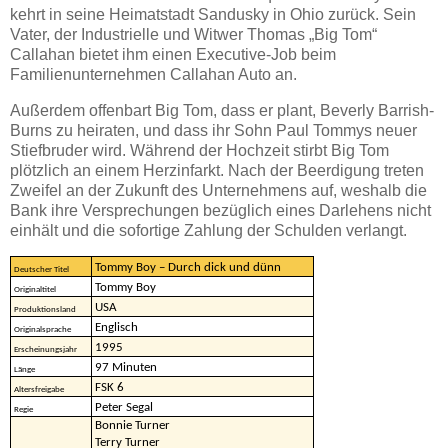
kehrt in seine Heimatstadt Sandusky in Ohio zurück. Sein
Vater, der Industrielle und Witwer Thomas „Big Tom“
Callahan bietet ihm einen Executive-Job beim
Familienunternehmen Callahan Auto an.
Außerdem offenbart Big Tom, dass er plant, Beverly Barrish-
Burns zu heiraten, und dass ihr Sohn Paul Tommys neuer
Stiefbruder wird. Während der Hochzeit stirbt Big Tom
plötzlich an einem Herzinfarkt. Nach der Beerdigung treten
Zweifel an der Zukunft des Unternehmens auf, weshalb die
Bank ihre Versprechungen bezüglich eines Darlehens nicht
einhält und die sofortige Zahlung der Schulden verlangt.
Tommy Boy – Durch dick und dünn
Deutscher Titel
Tommy Boy
Originaltitel
USA
Produktionsland
Englisch
Originalsprache
1995
Erscheinungsjahr
97 Minuten
Länge
FSK 6
Altersfreigabe
Peter Segal
Regie
Bonnie Turner
Terry Turner