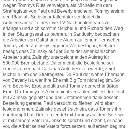
wegen Tommys Rufs verweigert, als Michelle mit dem
Strafregister von Paul und Beverly erscheint. Tommy ersinnt
den Plan, als Selbstmordattentäter verkleidet die
Aufmerksamkeit eines Live-TV-Nachrichtenteams zu
erlangen und sich somit mit Michelle und Richard den Weg
in den Sitzungssaal zu bahnen. In Sandusky beobachten
die Arbeiter von Callahan die Aktion auf einem Fernseher.
Tommy zitiert Zalinskys eigenen Werbeslogan, welcher
besagt, dass Zalinsky auf der Seite der amerikanischen
Arbeiter steht. Zalinsky unterzeichnet den Auftrag für
500.000 Bremsbeläge. Da er meint, die Bestellung sei
sinnlos, da er bald Callahan Auto besitzen werde, zeigt
Michelle ihm das Strafregister. Da Paul der wahre Ehemann
von Beverly ist, war ihre Ehe mit Big Tom nicht legitim. So
wird Beverlys Erbe ungültig und Tommy der rechtmäßige
Erbe. Da Tommy die Aktien nicht verkaufen will, ist der Deal
mit Zalinsky geplatzt und das Unternehmen dank dessen
Bestellung gerettet. Paul versucht zu fliehen, wird aber
festgenommen. Zalinsky gesteht sich ein, dass Tommy ihn
übertrumpft hat. Der Film endet mit Tommy auf dem See, wo
er mit seinem Vater im Jenseits spricht und erzählt, er habe
vor, die Arbeit seines Vaters fortzusetzen, außerdem beginnt