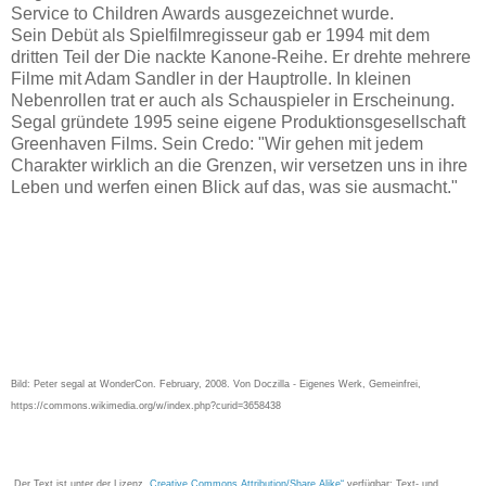
Service to Children Awards ausgezeichnet wurde.
Sein Debüt als Spielfilmregisseur gab er 1994 mit dem
dritten Teil der Die nackte Kanone-Reihe. Er drehte mehrere
Filme mit Adam Sandler in der Hauptrolle. In kleinen
Nebenrollen trat er auch als Schauspieler in Erscheinung.
Segal gründete 1995 seine eigene Produktionsgesellschaft
Greenhaven Films. Sein Credo: "Wir gehen mit jedem
Charakter wirklich an die Grenzen, wir versetzen uns in ihre
Leben und werfen einen Blick auf das, was sie ausmacht."
Bild: Peter segal at WonderCon. February, 2008. Von Doczilla - Eigenes Werk, Gemeinfrei,
https://commons.wikimedia.org/w/index.php?curid=3658438
Der Text ist unter der Lizenz
„Creative Commons Attribution/Share Alike“
verfügbar; Text- und