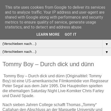
This site uses cookies from Google to deliver its services
and to analyze traffic. Your IP address and user-agent are
shared with Google along with performance and security
metrics to ensure quality of service, generate usage
statistics, and to detect and address abuse.
▼
LEARN MORE
GOT IT
▼
▼
▼
Tommy Boy – Durch dick und dünn
Tommy Boy – Durch dick und dünn (Originaltitel: Tommy
Boy) ist eine US-amerikanische Filmkomödie von Regisseur
Peter Segal aus dem Jahr 1995. Die Hauptrollen spielten
die ehemaligen Saturday Night Live-Komiker Chris Farley
und David Spade.
Nach sieben Jahren College schafft Thomas „Tommy“
Callahan den Abschluss an der Marquette University und