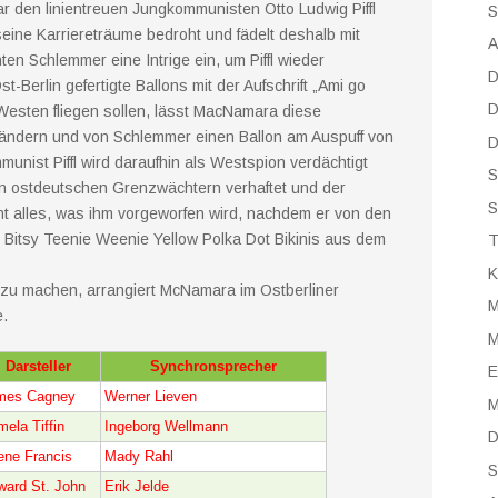
r den linientreuen Jungkommunisten Otto Ludwig Piffl
S
eine Karriereträume bedroht und fädelt deshalb mit
A
ten Schlemmer eine Intrige ein, um Piffl wieder
D
-Berlin gefertigte Ballons mit der Aufschrift „Ami go
D
Westen fliegen sollen, lässt MacNamara diese
 ändern und von Schlemmer einen Ballon am Auspuff von
D
munist Piffl wird daraufhin als Westspion verdächtigt
S
n ostdeutschen Grenzwächtern verhaftet und der
S
eht alles, was ihm vorgeworfen wird, nachdem er von den
Bitsy Teenie Weenie Yellow Polka Dot Bikinis aus dem
T
K
zu machen, arrangiert McNamara im Ostberliner
M
e.
M
Darsteller
Synchronsprecher
E
mes Cagney
Werner Lieven
M
ela Tiffin
Ingeborg Wellmann
D
ene Francis
Mady Rahl
S
ward St. John
Erik Jelde