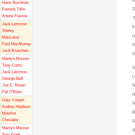
Horst Buchholz
D
Pamela Tiffin
Arlene Francis
T
Jack Lemmon
E
Shirley
L
MacLaine
Fred MacMurray
I
Jack Kruschen
D
Marilyn Monroe
Tony Curtis
S
Jack Lemmon
L
George Raft
Joe E. Brown
N
Pat O'Brien
R
Gary Cooper
N
Audrey Hepburn
B
Maurice
Chevalier
S
Marilyn Monroe
Ä
Tom Ewell