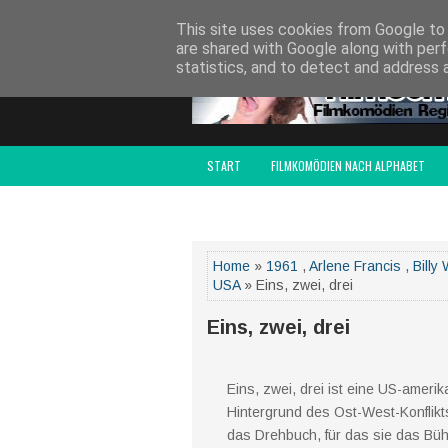
SITCOMSERIEN.DE
DRAMEDY-SERIEN.DE
S
This site uses cookies from Google to d
are shared with Google along with perf
statistics, and to detect and address 
START
FILMKOMÖDIEN NACH ALPHABET
FILMCOMEDY AWARD
IMPRESSUM
Home
»
1961
,
Arlene Francis
,
Billy 
USA
» Eins, zwei, drei
Eins, zwei, drei
Eins, zwei, drei ist eine US-ameri
Hintergrund des Ost-West-Konflikt
das Drehbuch, für das sie das Bühne