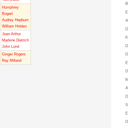
B
Humphrey
E
Bogart
Audrey Hepburn
A
William Holden
D
Jean Arthur
K
Marlene Dietrich
D
John Lund
D
Ginger Rogers
Ray Milland
E
D
M
A
D
S
E
D