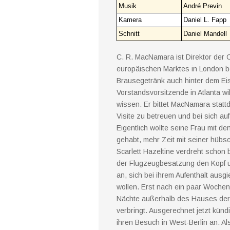
Musik
André Previn
Kamera
Daniel L. Fapp
Schnitt
Daniel Mandell
C. R. MacNamara ist Direktor der C
europäischen Marktes in London be
Brausegetränk auch hinter dem Eis
Vorstandsvorsitzende in Atlanta wi
wissen. Er bittet MacNamara statt
Visite zu betreuen und bei sich a
Eigentlich wollte seine Frau mit d
gehabt, mehr Zeit mit seiner hübs
Scarlett Hazeltine verdreht schon 
der Flugzeugbesatzung den Kopf u
an, sich bei ihrem Aufenthalt ausg
wollen. Erst nach ein paar Wochen f
Nächte außerhalb des Hauses de
verbringt. Ausgerechnet jetzt kün
ihren Besuch in West-Berlin an. Als