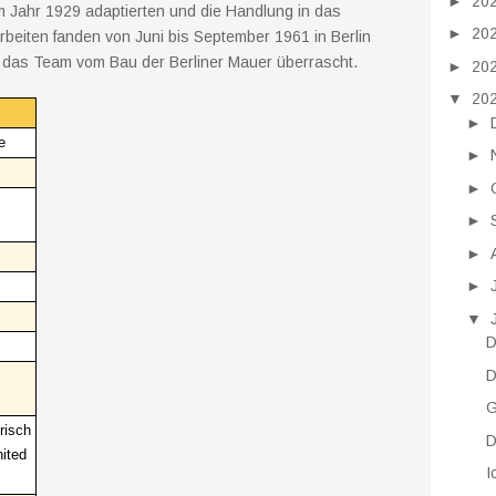
►
20
 Jahr 1929 adaptierten und die Handlung in das
►
20
harbeiten fanden von Juni bis September 1961 in Berlin
e das Team vom Bau der Berliner Mauer überrascht.
►
20
▼
20
►
e
►
►
►
►
►
▼
D
D
G
irisch
D
nited
I