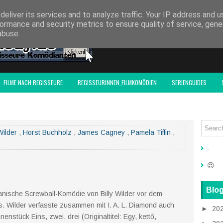
F-ACTIONFILM.DE
eliver its services and to analyze traffic. Your IP address and 
ormance and security metrics to ensure quality of service, gen
abuse.
FILME NACH REGISSEURE
REGISSEURINNEN_FILMKOMÖDIEN
SERIENGUIDES
Wilder
,
Horst Buchholz
,
James Cagney
,
Pamela Tiffin
,
-
😍
Blog
kanische Screwball-Komödie von Billy Wilder vor dem
s. Wilder verfasste zusammen mit I. A. L. Diamond auch
►
20
nstück Eins, zwei, drei (Originaltitel: Egy, kettő,