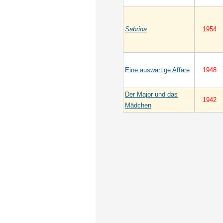
Sabrina
1954
Eine auswärtige Affäre
1948
Der Major und das
1942
Mädchen