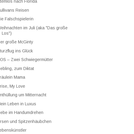
temlos nach Florida
ullivans Reisen
ie Falschspielerin
eihnachten im Juli (aka "Das große
Los")
er große McGinty
turzflug ins Glück
OS – Zwei Schwiegermütter
iebling, zum Diktat
räulein Mama
rise, My Love
nthüllung um Mitternacht
ein Leben in Luxus
iebe im Handumdrehen
rsen und Spitzenhäubchen
ebenskünstler