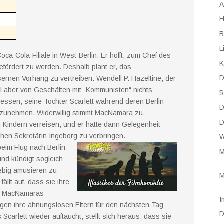
A
H
B
L
oca-Cola-Filiale in West-Berlin. Er hofft, zum Chef des
K
fördert zu werden. Deshalb plant er, das
D
ernen Vorhang zu vertreiben. Wendell P. Hazeltine, der
ll aber von Geschäften mit „Kommunisten“ nichts
5
dessen, seine Tochter Scarlett während deren Berlin-
D
ufzunehmen. Widerwillig stimmt MacNamara zu.
D
en Kindern verreisen, und er hätte dann Gelegenheit
chen Sekretärin Ingeborg zu verbringen.
W
beim Flug nach Berlin
M
nd kündigt sogleich
iebig amüsieren zu
M
ällt auf, dass sie ihre
r MacNamaras
I
digen ihre ahnungslosen Eltern für den nächsten Tag
D
 Scarlett wieder auftaucht, stellt sich heraus, dass sie