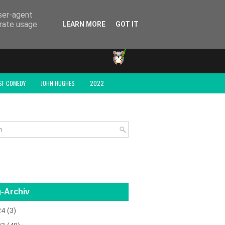
user-agent
erate usage
LEARN MORE
GOT IT
SF COMEDY
JOHN HUGHES
2022
-Archiv
24
(3)