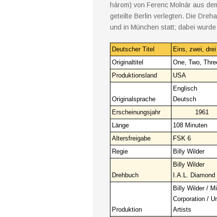
három) von Ferenc Molnár aus dem
geteilte Berlin verlegten. Die Dre
und in München statt; dabei wurd
Deutscher Titel
Eins, zwei, drei
Originaltitel
One, Two, Thre
Produktionsland
USA
Englisch
Originalsprache
Deutsch
Erscheinungsjahr
1961
Länge
108 Minuten
Altersfreigabe
FSK 6
Regie
Billy Wilder
Billy Wilder
Drehbuch
I.A.L. Diamond
Billy Wilder / M
Corporation / U
Produktion
Artists