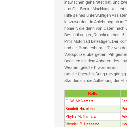
inzwischen geheiratet hat, und zwa
aus Ost-Berlin. MacNamara sieht s
Hilfe seines unterwürfigen Assisten
loszuwerden. In Anlehnung an in Ost
home!“, die dann von Osten nach 
Beschriftung in „Russki go home!“
Piffls Motorrad befestigen. Der Kom
und am Brandenburger Tor von de
Volkspolizei übergeben. Piffl gest
Beamten mit dem Anhören des Itsy 
Westen „gefoltert“ worden ist.
Um die Eheschließung rückgängig 
Standesamt die Aufhebung der Eh
Rolle
C. W. McNamara
Ja
Scarlett Hazeltine
Pam
Phyllis McNamara
Arl
Wendell P. Hazeltine
Ho