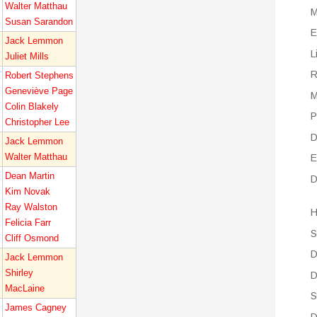
Walter Matthau
M
Susan Sarandon
E
Jack Lemmon
L
Juliet Mills
R
Robert Stephens
Geneviève Page
M
Colin Blakely
P
Christopher Lee
D
Jack Lemmon
Walter Matthau
E
Dean Martin
D
Kim Novak
Ray Walston
H
Felicia Farr
S
Cliff Osmond
D
Jack Lemmon
Shirley
D
MacLaine
S
James Cagney
D