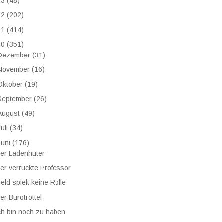
23
(48)
22
(202)
21
(414)
20
(351)
Dezember
(31)
November
(16)
Oktober
(19)
September
(26)
August
(49)
Juli
(34)
Juni
(176)
er Ladenhüter
er verrückte Professor
eld spielt keine Rolle
er Bürotrottel
ch bin noch zu haben