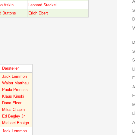
A
on Askin
Leonard Steckel
S
d Buttons
Erich Ebert
D
W
D
S
S
Darsteller
L
Jack Lemmon
F
Walter Matthau
A
Paula Prentiss
E
Klaus Kinski
Dana Elcar
M
Miles Chapin
L
Ed Begley Jr.
A
Michael Ensign
Jack Lemmon
L