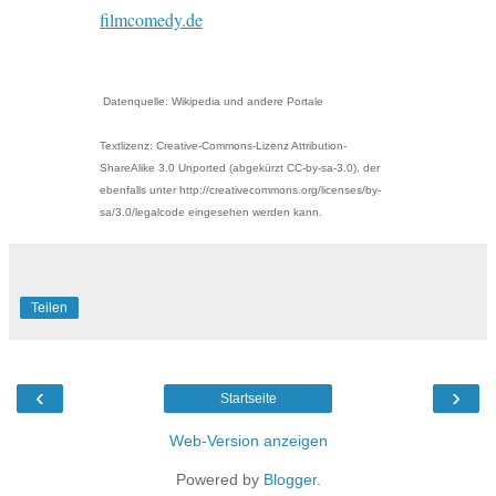
filmcomedy.de
Datenquelle: Wikipedia und andere Portale
Textlizenz: Creative-Commons-Lizenz Attribution-
ShareAlike 3.0 Unported (abgekürzt CC-by-sa-3.0), der
ebenfalls unter http://creativecommons.org/licenses/by-
sa/3.0/legalcode eingesehen werden kann.
Teilen
‹
›
Startseite
Web-Version anzeigen
Powered by
Blogger
.