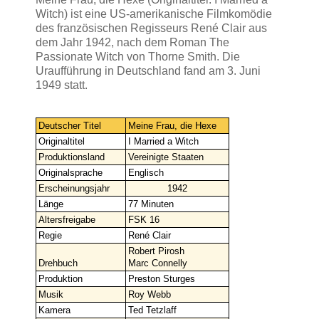
Witch) ist eine US-amerikanische Filmkomödie
des französischen Regisseurs René Clair aus
dem Jahr 1942, nach dem Roman The
Passionate Witch von Thorne Smith. Die
Uraufführung in Deutschland fand am 3. Juni
1949 statt.
Deutscher Titel
Meine Frau, die Hexe
Originaltitel
I Married a Witch
Produktionsland
Vereinigte Staaten
Originalsprache
Englisch
Erscheinungsjahr
1942
Länge
77 Minuten
Altersfreigabe
FSK 16
Regie
René Clair
Robert Pirosh
Drehbuch
Marc Connelly
Produktion
Preston Sturges
Musik
Roy Webb
Kamera
Ted Tetzlaff