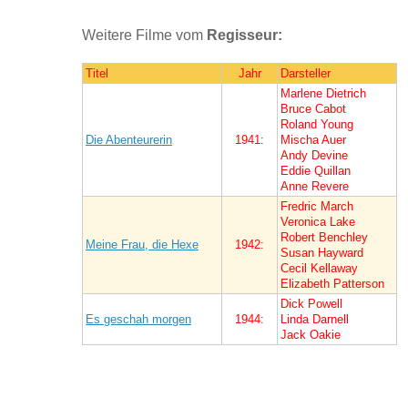
Weitere Filme vom
Regisseur:
Titel
Jahr
Darsteller
Marlene Dietrich
Bruce Cabot
Roland Young
Die Abenteurerin
1941:
Mischa Auer
Andy Devine
Eddie Quillan
Anne Revere
Fredric March
Veronica Lake
Robert Benchley
Meine Frau, die Hexe
1942:
Susan Hayward
Cecil Kellaway
Elizabeth Patterson
Dick Powell
Es geschah morgen
1944:
Linda Darnell
Jack Oakie