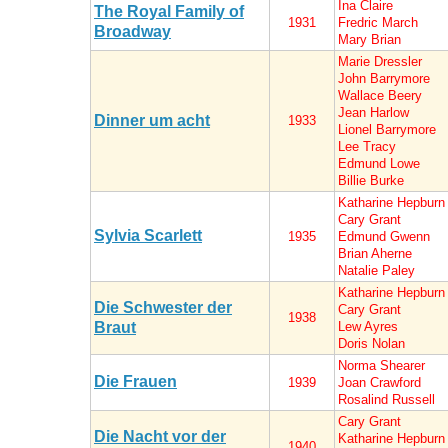
Ina Claire
The Royal Family of
1931
Fredric March
Broadway
Mary Brian
Marie Dressler
John Barrymore
Wallace Beery
Jean Harlow
Dinner um acht
1933
Lionel Barrymore
Lee Tracy
Edmund Lowe
Billie Burke
Katharine Hepburn
Cary Grant
Sylvia Scarlett
1935
Edmund Gwenn
Brian Aherne
Natalie Paley
Katharine Hepburn
Die Schwester der
Cary Grant
1938
Braut
Lew Ayres
Doris Nolan
Norma Shearer
Die Frauen
1939
Joan Crawford
Rosalind Russell
Cary Grant
Die Nacht vor der
Katharine Hepburn
1940