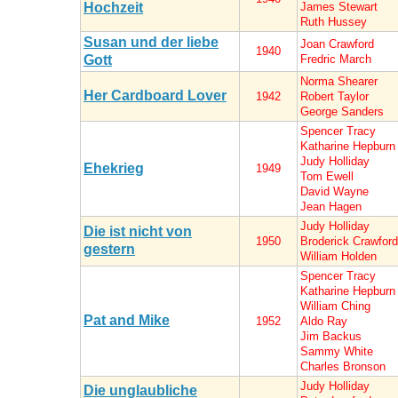
Hochzeit
James Stewart
Ruth Hussey
Susan und der liebe
Joan Crawford
1940
Gott
Fredric March
Norma Shearer
Her Cardboard Lover
1942
Robert Taylor
George Sanders
Spencer Tracy
Katharine Hepburn
Judy Holliday
Ehekrieg
1949
Tom Ewell
David Wayne
Jean Hagen
Judy Holliday
Die ist nicht von
1950
Broderick Crawford
gestern
William Holden
Spencer Tracy
Katharine Hepburn
William Ching
Pat and Mike
1952
Aldo Ray
Jim Backus
Sammy White
Charles Bronson
Judy Holliday
Die unglaubliche