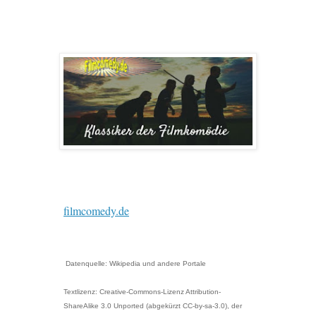
filmcomedy.de
Datenquelle: Wikipedia und andere Portale
Textlizenz: Creative-Commons-Lizenz Attribution-
ShareAlike 3.0 Unported (abgekürzt CC-by-sa-3.0), der